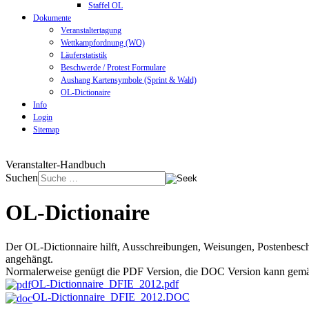
Staffel OL
Dokumente
Veranstaltertagung
Wettkampfordnung (WO)
Läuferstatistik
Beschwerde / Protest Formulare
Aushang Kartensymbole (Sprint & Wald)
OL-Dictionaire
Info
Login
Sitemap
Veranstalter-Handbuch
Suchen
OL-Dictionaire
Der OL-Dictionnaire hilft, Ausschreibungen, Weisungen, Postenbeschr
angehängt.
Normalerweise genügt die PDF Version, die DOC Version kann gemäss
OL-Dictionnaire_DFIE_2012.pdf
OL-Dictionnaire_DFIE_2012.DOC