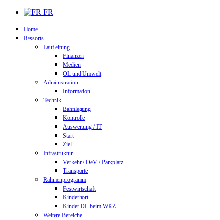
FR
Home
Ressorts
Laufleitung
Finanzen
Medien
OL und Umwelt
Administration
Information
Technik
Bahnlegung
Kontrolle
Auswertung / IT
Start
Ziel
Infrastruktur
Verkehr / OeV / Parkplatz
Transporte
Rahmenprogramm
Festwirtschaft
Kinderhort
Kinder OL beim WKZ
Weitere Bereiche